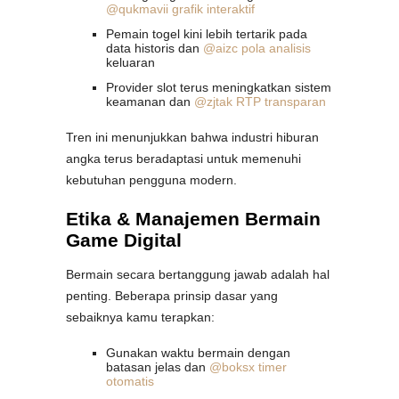
@qukmavii grafik interaktif
Pemain togel kini lebih tertarik pada
data historis dan
@aizc pola analisis
keluaran
Provider slot terus meningkatkan sistem
keamanan dan
@zjtak RTP transparan
Tren ini menunjukkan bahwa industri hiburan
angka terus beradaptasi untuk memenuhi
kebutuhan pengguna modern.
Etika & Manajemen Bermain
Game Digital
Bermain secara bertanggung jawab adalah hal
penting. Beberapa prinsip dasar yang
sebaiknya kamu terapkan:
Gunakan waktu bermain dengan
batasan jelas dan
@boksx timer
otomatis