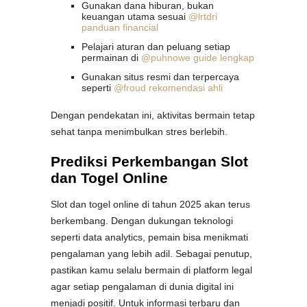
Gunakan dana hiburan, bukan
keuangan utama sesuai
@lrtdri
panduan financial
Pelajari aturan dan peluang setiap
permainan di
@puhnowe guide lengkap
Gunakan situs resmi dan terpercaya
seperti
@froud rekomendasi ahli
Dengan pendekatan ini, aktivitas bermain tetap
sehat tanpa menimbulkan stres berlebih.
Prediksi Perkembangan Slot
dan Togel Online
Slot dan togel online di tahun 2025 akan terus
berkembang. Dengan dukungan teknologi
seperti data analytics, pemain bisa menikmati
pengalaman yang lebih adil. Sebagai penutup,
pastikan kamu selalu bermain di platform legal
agar setiap pengalaman di dunia digital ini
menjadi positif. Untuk informasi terbaru dan