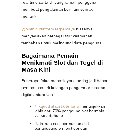
real-time serta UI yang ramah pengguna,
membuat pengalaman bermain semakin
menarik.
@oihmlb platform terpercaya
biasanya
menyediakan berbagai fitur keamanan
tambahan untuk melindungi data pengguna.
Bagaimana Pemain
Menikmati Slot dan Togel di
Masa Kini
Beberapa fakta menarik yang sering jadi bahan
pembahasan di kalangan penggemar hiburan
digital antara lain:
@kqudd statistik terbaru
menunjukkan
lebih dari 70% pengguna slot bermain
via smartphone
Rata-rata sesi permainan slot
berlangsung 5 menit dengan