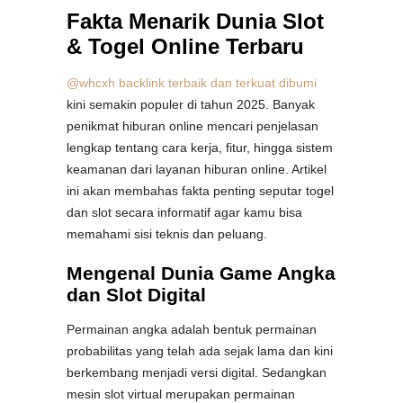
Fakta Menarik Dunia Slot
& Togel Online Terbaru
@whcxh backlink terbaik dan terkuat dibumi
kini semakin populer di tahun 2025. Banyak
penikmat hiburan online mencari penjelasan
lengkap tentang cara kerja, fitur, hingga sistem
keamanan dari layanan hiburan online. Artikel
ini akan membahas fakta penting seputar togel
dan slot secara informatif agar kamu bisa
memahami sisi teknis dan peluang.
Mengenal Dunia Game Angka
dan Slot Digital
Permainan angka adalah bentuk permainan
probabilitas yang telah ada sejak lama dan kini
berkembang menjadi versi digital. Sedangkan
mesin slot virtual merupakan permainan