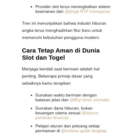
Provider slot terus meningkatkan sistem
keamanan dan
@phyjd RTP transparan
Tren ini menunjukkan bahwa industri hiburan
angka terus menghadirkan fitur baru untuk
memenuhi kebutuhan pengguna modern.
Cara Tetap Aman di Dunia
Slot dan Togel
Menjaga kendali saat bermain adalah hal
penting. Beberapa prinsip dasar yang
sebaiknya kamu terapkan:
Gunakan waktu bermain dengan
batasan jelas dan
@lfhyl timer otomatis
Gunakan dana hiburan, bukan
keuangan utama sesuai
@bdyrvu
panduan financial
Pelajari aturan dan peluang setiap
permainan di
@ixdiwxa guide lengkap