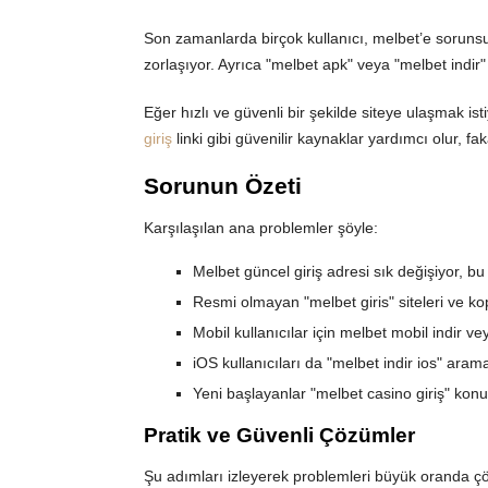
Son zamanlarda birçok kullanıcı, melbet’e sorunsuz
zorlaşıyor. Ayrıca "melbet apk" veya "melbet indi
Eğer hızlı ve güvenli bir şekilde siteye ulaşmak i
giriş
linki gibi güvenilir kaynaklar yardımcı olur, 
Sorunun Özeti
Karşılaşılan ana problemler şöyle:
Melbet güncel giriş adresi sık değişiyor, bu
Resmi olmayan "melbet giris" siteleri ve kop
Mobil kullanıcılar için melbet mobil indir v
iOS kullanıcıları da "melbet indir ios" ara
Yeni başlayanlar "melbet casino giriş" kon
Pratik ve Güvenli Çözümler
Şu adımları izleyerek problemleri büyük oranda çöz