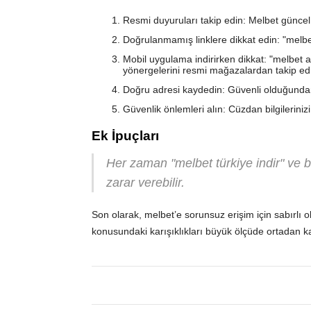
Resmi duyuruları takip edin: Melbet güncel s
Doğrulanmamış linklere dikkat edin: "melb
Mobil uygulama indirirken dikkat: "melbet a
yönergelerini resmi mağazalardan takip ed
Doğru adresi kaydedin: Güvenli olduğundan e
Güvenlik önlemleri alın: Cüzdan bilgileriniz
Ek İpuçları
Her zaman "melbet türkiye indir" ve 
zarar verebilir.
Son olarak, melbet’e sorunsuz erişim için sabırlı o
konusundaki karışıklıkları büyük ölçüde ortadan ka