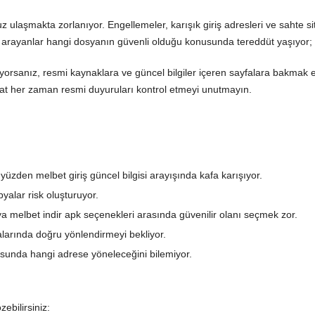
 ulaşmakta zorlanıyor. Engellemeler, karışık giriş adresleri ve sahte sit
r" arayanlar hangi dosyanın güvenli olduğu konusunda tereddüt yaşıyor; 
stiyorsanız, resmi kaynaklara ve güncel bilgiler içeren sayfalara bakmak 
fakat her zaman resmi duyuruları kontrol etmeyi unutmayın.
 yüzden melbet giriş güncel bilgisi arayışında kafa karışıyor.
yalar risk oluşturuyor.
eya melbet indir apk seçenekleri arasında güvenilir olanı seçmek zor.
malarında doğru yönlendirmeyi bekliyor.
usunda hangi adrese yöneleceğini bilemiyor.
ebilirsiniz: